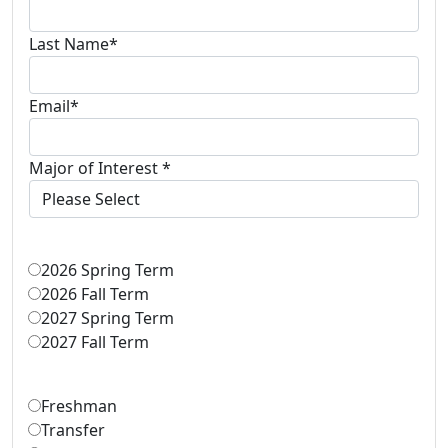
Last Name
*
Email
*
Major of Interest
*
Anticipated Start Term
*
2026 Spring Term
2026 Fall Term
2027 Spring Term
2027 Fall Term
Student Type
*
Freshman
Transfer